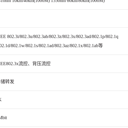
310nm 10km/40km(1000M) 1550nm 60km/80km(1000M)
EE 802.3i/802.3u/802.3ab/802.3z/802.3x/802.3ad/802.1p/802.1q
802.1d/802.1w/802.1s/802.1ad/802.3az/802.1x/802.1ab等
EEE802.3x流控、背压流控
存储转发
K
Mbit