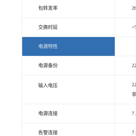
包转发率
2
交换时延
<
电源特性
电源备份
2
2
输入电压
非
电源连接
7
告警连接
7