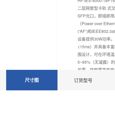
HF-IES-4000-1
二层网管型卡轨 式交
SFP光口，即插即
（Power over Ethe
(“AF”)和IEEE802.
设备提供30W功率。
≤15ms）并具备
围设计，可在环境温度
5~95%（无凝露）
盐雾、防酸雾等性能
尺寸图
订货型号