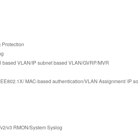
Protection
ng
 based VLAN/IP subnet based VLAN/GVRP/MVR
IEEE802.1X/ MAC-based authentication/VLAN Assignment/ I
/v3 RMON/System Syslog