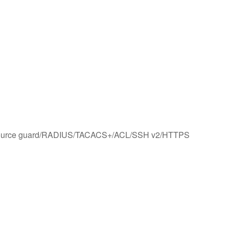
P source guard/RADIUS/TACACS+/ACL/SSH v2/HTTPS